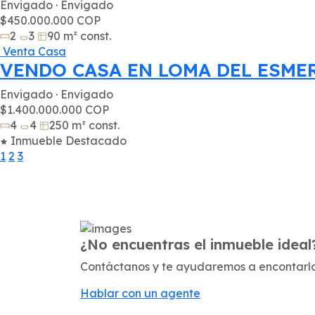
Envigado · Envigado
$450.000.000 COP
2
3
90 m² const.
Venta
Casa
VENDO CASA EN LOMA DEL ESME
Envigado · Envigado
$1.400.000.000 COP
4
4
250 m² const.
Inmueble Destacado
1
2
3
¿No encuentras el inmueble ideal
Contáctanos y te ayudaremos a encontarl
Hablar con un agente