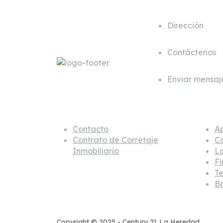
Dirección
Cl. 35A #80
Contáctenos
+57 312 21
Enviar mensaj
comercial
Sobre nosotros
Inmu
Contacto
A
Contrato de Corretaje
C
Inmobiliario
L
Fi
Te
B
Copyright © 2025 - Century 21 La Heredad