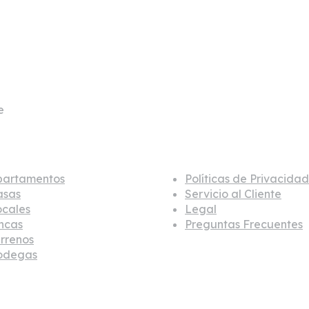
a-6, Medellín
7 0604
e
@c21laheredad.com
ebles
Información
partamentos
Políticas de Privacidad
asas
Servicio al Cliente
ocales
Legal
ncas
Preguntas Frecuentes
rrenos
odegas