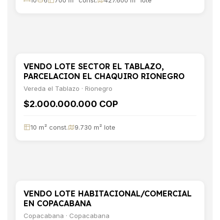
10
6
700 m² const.
427.600 m² lote
VENDO LOTE SECTOR EL TABLAZO,
VENTA
TERRENO
PARCELACION EL CHAQUIRO RIONEGRO
Vereda el Tablazo · Rionegro
$2.000.000.000 COP
10 m² const.
9.730 m² lote
VENDO LOTE HABITACIONAL/COMERCIAL
VENTA
TERRENO
EN COPACABANA
Copacabana · Copacabana