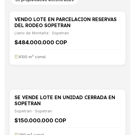
VENDO LOTE EN PARCELACION RESERVAS
VENTA
TERRENO
DEL RODEO SOPETRAN
Llano de Montaña · Sopetran
$484.000.000 COP
4100 m² const.
SE VENDE LOTE EN UNIDAD CERRADA EN
VENTA
TERRENO
SOPETRAN
Sopetran · Sopetran
$150.000.000 COP
280 m² const.