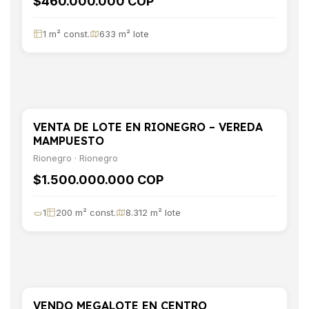
$460.000.000 COP
1 m² const.
633 m² lote
VENTA DE LOTE EN RIONEGRO – VEREDA
VENTA
TERRENO
MAMPUESTO
Rionegro · Rionegro
$1.500.000.000 COP
1
200 m² const.
8.312 m² lote
VENDO MEGALOTE EN CENTRO
VENTA
TERRENO