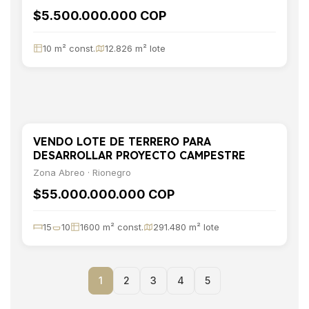
$5.500.000.000 COP
10 m² const.
12.826 m² lote
VENDO LOTE DE TERRERO PARA
VENTA
TERRENO
DESARROLLAR PROYECTO CAMPESTRE
Zona Abreo · Rionegro
$55.000.000.000 COP
15
10
1600 m² const.
291.480 m² lote
1
2
3
4
5