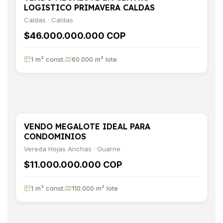
LOGISTICO PRIMAVERA CALDAS
Caldas · Caldas
$46.000.000.000 COP
1 m² const.
60.000 m² lote
VENDO MEGALOTE IDEAL PARA
VENTA
TERRENO
CONDOMINIOS
Vereda Hojas Anchas · Guarne
$11.000.000.000 COP
1 m² const.
110.000 m² lote