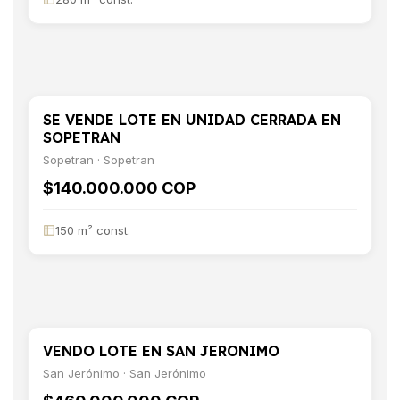
SE VENDE LOTE EN UNIDAD CERRADA EN
VENTA
TERRENO
SOPETRAN
Sopetran · Sopetran
$140.000.000 COP
150 m² const.
VENDO LOTE EN SAN JERONIMO
VENTA
TERRENO
San Jerónimo · San Jerónimo