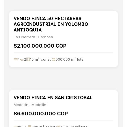
VENDO FINCA 50 HECTAREAS
VENTA
TERRENO
AGROINDUSTRIAL EN YOLOMBO
ANTIOQUIA
La Chorrera · Barbosa
$2.100.000.000 COP
4
2
15 m² const.
500.000 m² lote
VENDO FINCA EN SAN CRISTOBAL
VENTA
TERRENO
Medellín · Medellín
$6.600.000.000 COP