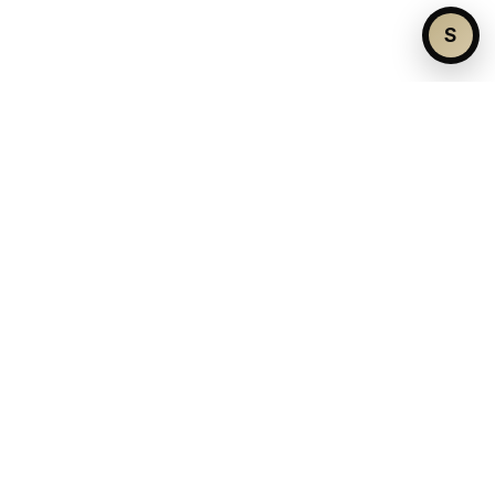
S
¿No encuentras el inmueble ideal?
Contáctanos y te ayudaremos a encontarlo
Hablar con un agente