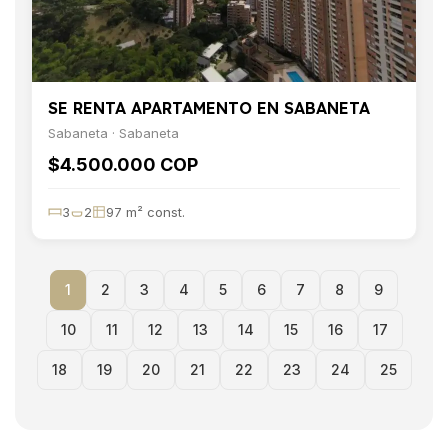
SE RENTA APARTAMENTO EN SABANETA
Sabaneta · Sabaneta
$4.500.000 COP
3
2
97 m² const.
1
2
3
4
5
6
7
8
9
10
11
12
13
14
15
16
17
18
19
20
21
22
23
24
25