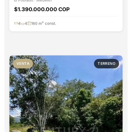
El Poblado · Medellín
$1.390.000.000 COP
4
4
160 m² const.
VENTA
TERRENO