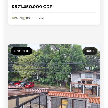
$871.450.000 COP
3
2
110 m² const.
ARRIENDO
CASA