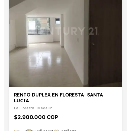
RENTO DUPLEX EN FLORESTA- SANTA
LUCIA
La Floresta · Medellín
$2.900.000 COP
3
3
90 m² const.
50 m² lote