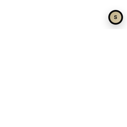
S
¿No encuentras el inmueble ideal?
Contáctanos y te ayudaremos a encontarlo
Hablar con un agente