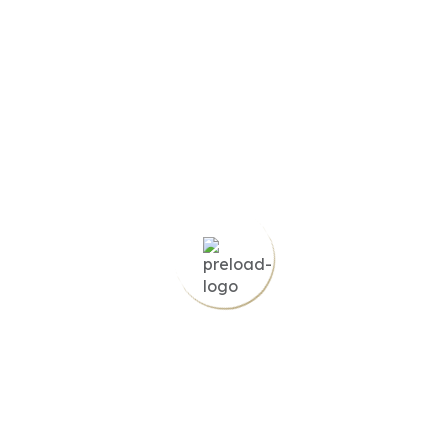
Tanques de Agua
Cerca de Zona Urbana
Árboles frutales
Zona de Camping
Área Rural
Cerca a sector comercial
Con casa club
Finca ganadera
Senderos ecológicos
Asador
Nacimientos de agua