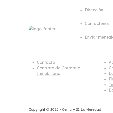
Dirección
Cl. 35A #80
Contáctenos
+57 312 21
Enviar mensaj
comercial
Sobre nosotros
Inmu
Contacto
A
Contrato de Corretaje
C
Inmobiliario
L
Fi
Te
B
Copyright © 2025 - Century 21 La Heredad