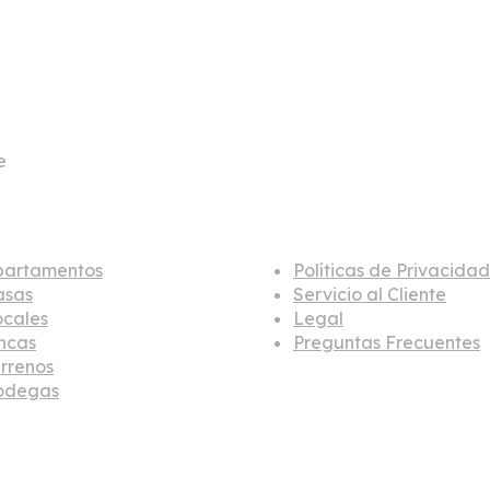
a-6, Medellín
7 0604
e
@c21laheredad.com
ebles
Información
partamentos
Políticas de Privacidad
asas
Servicio al Cliente
ocales
Legal
ncas
Preguntas Frecuentes
rrenos
odegas