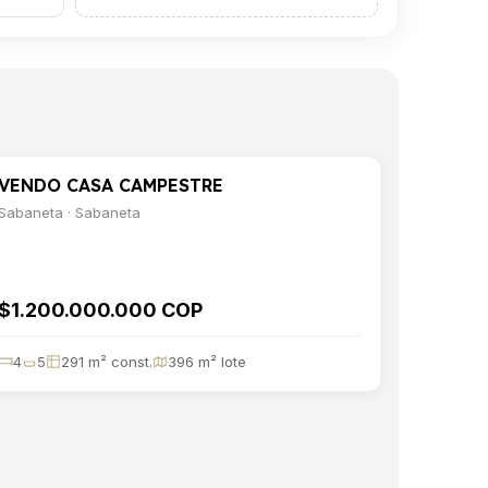
VENDO CASA CAMPESTRE
VENTA
CASA
Sabaneta · Sabaneta
$1.200.000.000 COP
4
5
291 m² const.
396 m² lote