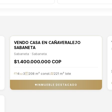
VENDO CASA EN CAÑAVERALEJO
VENTA
CASA
SABANETA
Sabaneta · Sabaneta
$1.400.000.000 COP
4
3
208 m² const.
221 m² lote
INMUEBLE DESTACADO