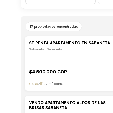
17 propiedades encontradas
SE RENTA APARTAMENTO EN SABANETA
ARRIENDO
DEPARTAMENTO
Sabaneta · Sabaneta
$4.500.000 COP
3
2
97 m² const.
VENDO APARTAMENTO ALTOS DE LAS
VENTA
DEPARTAMENTO
BRISAS SABANETA