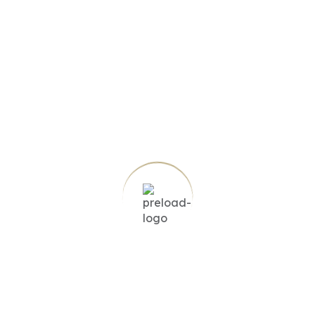
En zona residencial
Área Urbana
Calculadora de gastos
Valores aproximados para Antioquia. Verifica con tu notaría y la
oficina de registro correspondiente.
Valor del inmueble (COP)
COMPRADOR PAGA APROX.
Escrituras (0,27%)
–