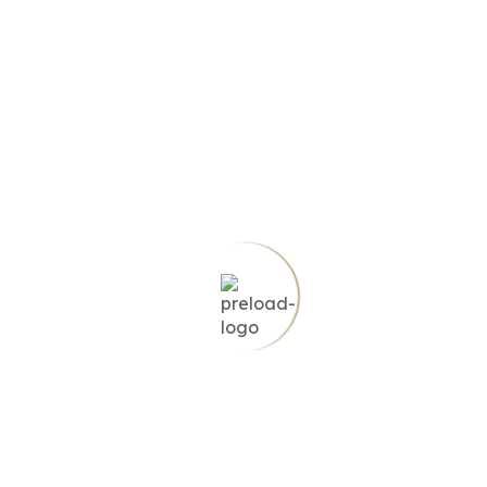
Terraza BBQ
Parques cercanos
Calculadora de gastos
Valores aproximados para Antioquia. Verifica con tu notaría y la
oficina de registro correspondiente.
Valor del inmueble (COP)
COMPRADOR PAGA APROX.
Escrituras (0,27%)
–
Registro (1%)
–