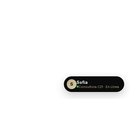
Sofía
S
Consultora C21 · En Línea
Hablar con un agente