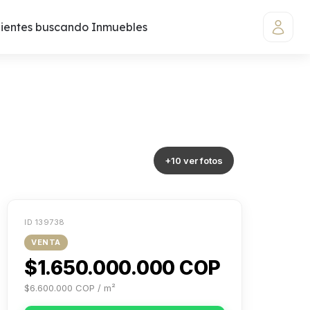
lientes buscando Inmuebles
+10 ver fotos
ID 139738
VENTA
$1.650.000.000 COP
$6.600.000 COP / m²