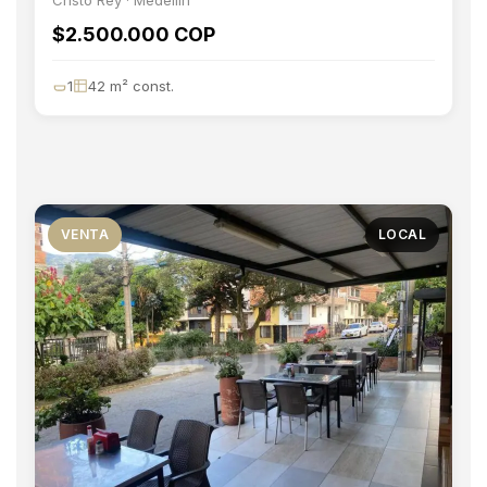
Cristo Rey · Medellín
$2.500.000 COP
1
42 m² const.
VENTA
LOCAL