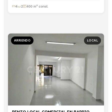
4
2
400 m² const.
ARRIENDO
LOCAL