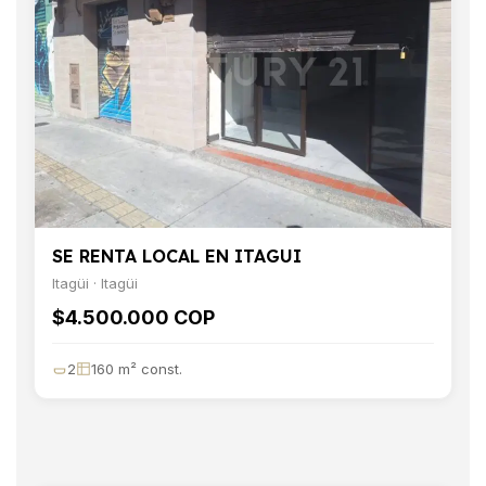
SE RENTA LOCAL EN ITAGUI
Itagüi · Itagüi
$4.500.000 COP
2
160 m² const.